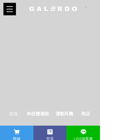
首頁
科技體適能
​運動耳機
​商店
商城
首頁
LINE@客服
​隱私權政策
卡洛動網誌
關於我們
聯繫我們