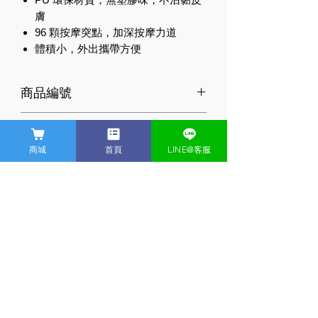
膚
96 顆按摩突點，加深按摩力道
體積小，外出攜帶方便
商品編號
6904571
商品規格
商城
首頁
LINE@客服
產地：台灣
產品優勢
保固：一年
材質：PU 聚氨酯
迷你滾筒表面平均分佈 96 顆按
治療師小叮嚀
尺寸：180 x 80 x 80mm
摩突點，在滾動的同時加深按摩
重量：140±10g
力道
**不適合使用 N tool 的族群**
滾動按壓
無法診斷的疼痛 / 急性扭傷或拉
使用時，每個動作 30 ~ 60 秒左
傷 / 骨折或脫臼 / 心血管疾病(血
首頁
科技體適能
​運動耳機
​商店
右即可，最多不超過 1 分鐘。
栓形成、靜脈炎、高血壓、心臟
病) / 嚴重骨質疏鬆症 / 小腿嚴重