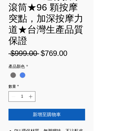
滾筒★96 顆按摩
突點，加深按摩力
道★台灣生產品質
保證
一
促
 $999.00 
$769.00
般
銷
產品顏色
*
價
價
格
格
數量
*
新增至購物車
PU 環保材質，無塑膠味，不沾黏皮