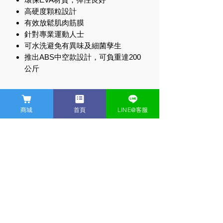
高硬度顆粒設計
有效放鬆肌肉筋膜
針對專業運動人士
可水洗避免有異味及細菌孳生
推出ABS中空款設計，可負重達200
公斤
商品編號
商城
首頁
LINE@客服
3496916
商品規格
產地:台灣
產品優勢
材質:環保EVA
尺寸:直徑15cm，長45cm
★有效放鬆肌肉筋膜
樣式:中空硬管
★環保EVA材質，彈性良好
硬度:40D
★高硬度顆粒設計按摩滾筒
首頁
科技體適能
​運動耳機
​商店
贈品:收納袋