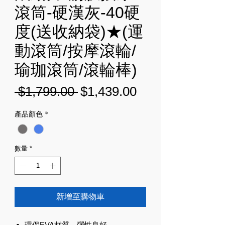
滾筒-硬漢灰-40硬
度(送收納袋)★(運
動滾筒/按摩滾輪/
瑜珈滾筒/滾輪棒)
一
促
 $1,799.00 
$1,439.00
般
銷
產品顏色
*
價
價
格
格
數量
*
新增至購物車
環保EVA材質，彈性良好