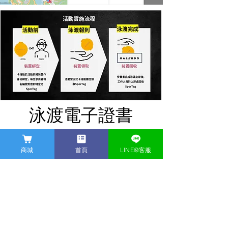
泳渡電子證書
游泳者在泳渡完成後,還可以到官方
LINE@索取專屬於你的泳渡電子證書,
商城
首頁
LINE@客服
上面將有個人游泳時間、配速以及游
泳軌跡圖。