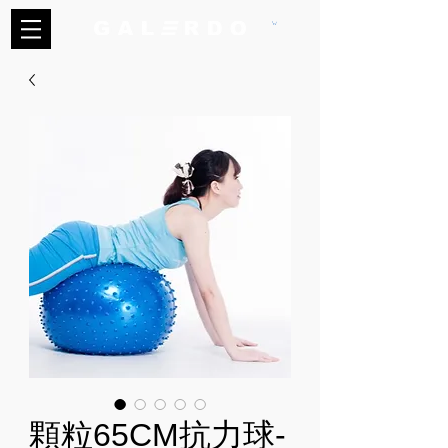
顆粒65CM抗力球-