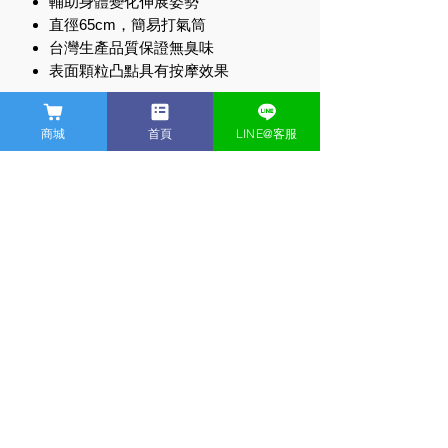
輔助身體變化伸展姿勢
直徑65cm，簡易打氣筒
台灣生產品質保證無臭味
表面顆粒凸點具有按摩效果
商品編號
商城
首頁
LINE@客服
3472871
商品規格
產地:台灣
直徑:65cm
清潔:清水擦拭
首頁
科技體適能
​運動耳機
​商店
贈品:打氣筒
顏色:紫色、藍色、紅色
材質:環保PVC
​隱私權政策
卡洛動網誌
關於我們
聯繫我們