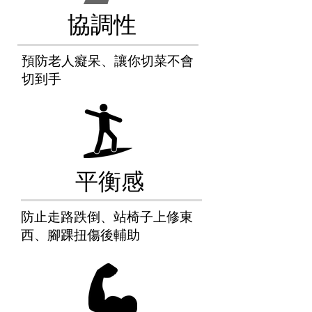
協調性
預防老人癡呆、讓你切菜不會
切到手
平衡感
防止走路跌倒、站椅子上修東
西、腳踝扭傷後輔助