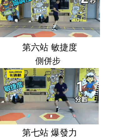
第六站 敏捷度
側併步
第七站 爆發力