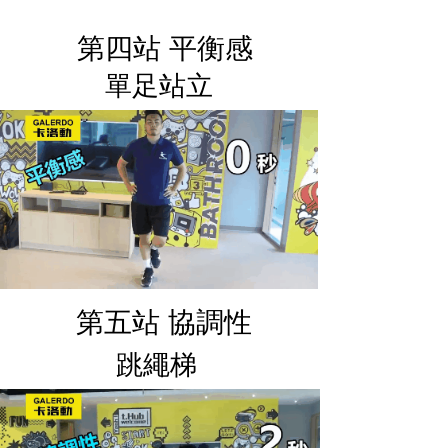
第四站 平衡感
單足站立
第五站 協調性
跳繩梯