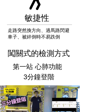
敏捷性
走路突然換方向、過馬路閃避
車子、被絆倒時不易跌倒
闖關式的檢測方式
第一站 心肺功能
3分鐘登階