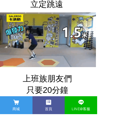
立定跳遠
上班族朋友們
只要20分鐘
就能知道你的卡洛動指標
商城
首頁
LINE@客服
Grace
綜合體能排名