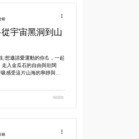
分鐘
-從宇宙黑洞到山
先生)想邀請愛運動的你💪，一起
️，走入金瓜石的自由與壯闊
用呼吸感受這片山海的寧靜與故
分鐘